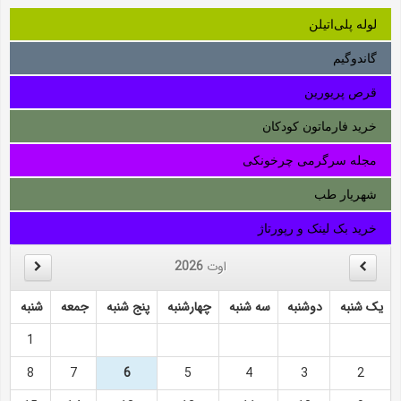
لوله‌ پلی‌اتیلن
گاندوگیم
قرص پریورین
خرید فارماتون کودکان
مجله سرگرمی چرخونکی
شهریار طب
خرید بک لینک و رپورتاژ
اوت
2026
یک شنبه
دوشنبه
سه شنبه
چهارشنبه
پنج شنبه
جمعه
شنبه
1
8
7
6
5
4
3
2